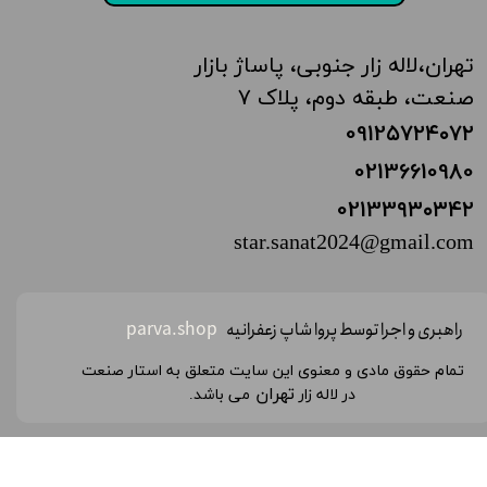
تهران،‌لاله زار جنوبی، پاساژ بازار
صنعت، طبقه دوم، پلاک ۷
0912۵۷۲۴
۰۷۲
02136610980
02133
۹۳۰۳۴۲
star.sanat2024@gmail.com
راهبری و اجرا توسط پروا شاپ زعفرانیه
parva.shop
تمام حقوق مادی و معنوی این سایت متعلق به استار صنعت
تهران
در لاله زار
می باشد.