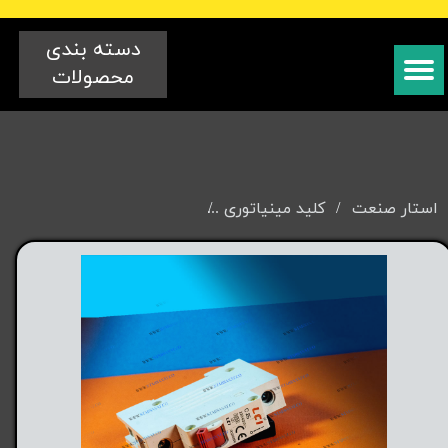
دسته بندی
محصولات
استار صنعت
کلید مینیاتوری
کلید مینیاتوری تک فاز {LCI} آمپراژ های مختلف