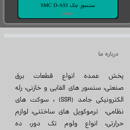
سنسور جک SMC D-A93
۰ تومان
درباره ما
پخش عمده انواع قطعات برق
صنعتی، سنسور های القایی و خازنی، رله
الکترونیکی جامد {SSR} ، سوکت های
نظامی، ترموکوپل های ساختنی، لوازم
حرارتی، انواع ولوم تک دور، ده