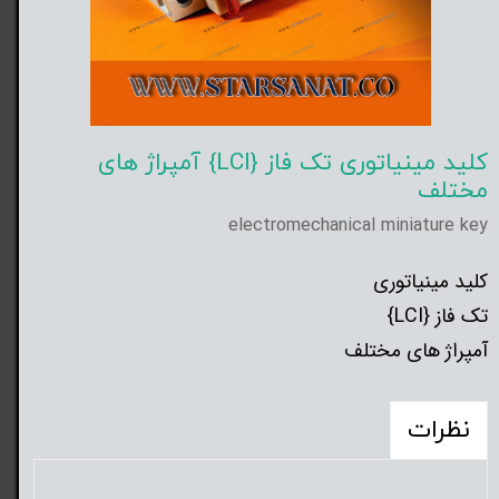
کلید مینیاتوری تک فاز {LCI} آمپراژ های
مختلف
electromechanical miniature key
کلید مینیاتوری
تک فاز {LCI}
آمپراژ های مختلف
نظرات