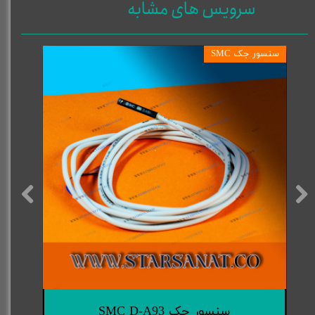
سرویس های مشابه
سنسور جک SMC
سنسور جک SMC D-A93