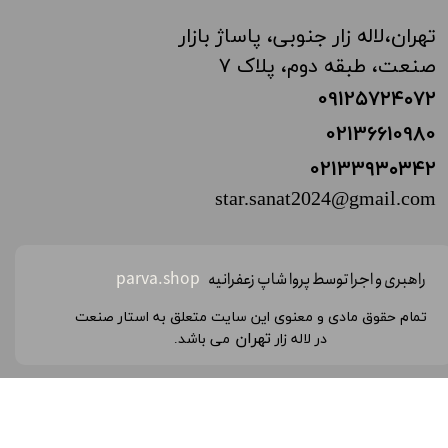
تهران،‌لاله زار جنوبی، پاساژ بازار
صنعت، طبقه دوم، پلاک ۷
0912۵۷۲۴
۰۷۲
02136610980
02133
۹۳۰۳۴۲
star.sanat2024@gmail.com
راهبری و اجرا توسط پروا شاپ زعفرانیه
parva.shop
تمام حقوق مادی و معنوی این سایت متعلق به استار صنعت
تهران
در لاله زار
می باشد.