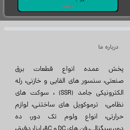
۰ تومان
درباره ما
پخش عمده انواع قطعات برق
صنعتی، سنسور های القایی و خازنی، رله
الکترونیکی جامد {SSR} ، سوکت های
نظامی، ترموکوپل های ساختنی، لوازم
حرارتی، انواع ولوم تک دور، ده
دور، سیگنالی، فن های DC و AC، ابزار دقيق،