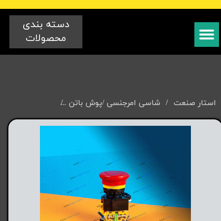
دسته بندی
محصولات
استار صنعت
شاسی امرجنسی /پوش باتن
شاسی امرجنسی قطر ۲۲ {طرح 