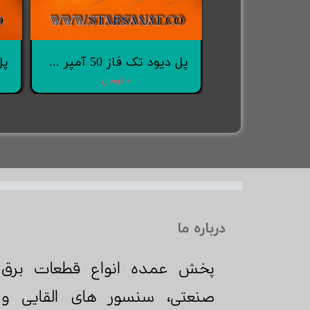
پل دیود تک فاز ۳۵ آمپر {KBPC3510} برند sep
پل دیود تک فاز 50 آمپر {KBPC5010} برند sep
 تومان
۰ تومان
درباره ما
پخش عمده انواع قطعات برق
صنعتی، سنسور های القایی و