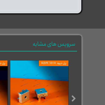
سرویس های مشابه
پل دیود KBPC5010
پل دیود 