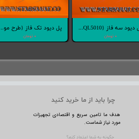
پل دیود سه فاز {SQL5010}
پل دیود تک فاز {طرح موتو
۰ تومان
۰ تومان
چرا باید از ما خرید کنید
​
هدف ما تامین سریع و اقتصادی تجهیزات
مورد نیاز شماست.
چگونه به شما اعتماد کنم؟