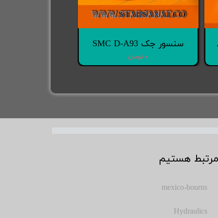
رولا }
سنسور جک SMC D-A93
۰ تومان
مرتبط هستیم
mexico-bourns
Hydraulics