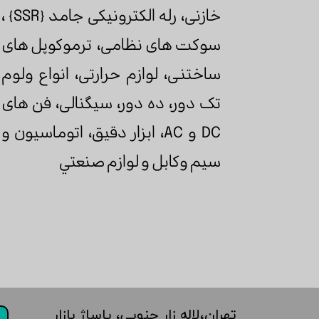
خازنی، رله الکترونیکی جامد {SSR} ،
سوکت های نظامی، ترموکوپل های
ساختنی، لوازم حرارتی، انواع ولوم
تک دور، ده دور، سیگنالی، فن های
DC و AC، ابزار دقيق، اتوماسيون و
سیم وکابل و لوازم صنعتي
تهران،‌لاله زار جنوبی، پاساژ بازار