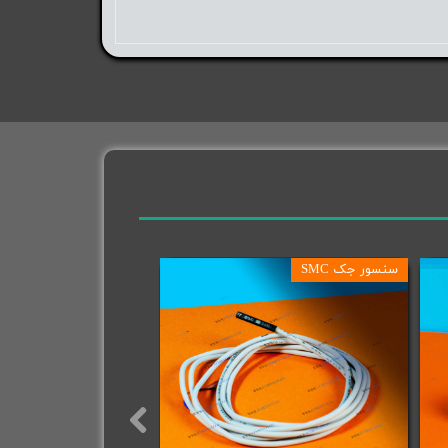
سنسور جک SMC