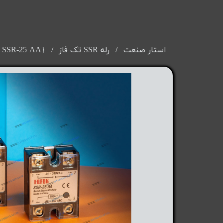
استار صنعت
رله SSR تک فاز
{FOTEK SSR-25 AA} رله SSR فوتک 25 آمپر