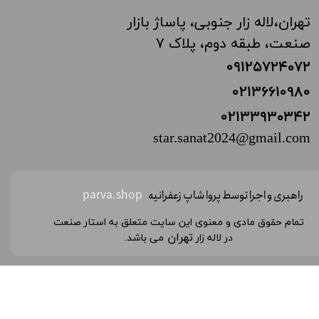
تهران،‌لاله زار جنوبی، پاساژ بازار
صنعت، طبقه دوم، پلاک ۷
0912۵۷۲۴
۰۷۲
02136610980
02133
۹۳۰۳۴۲
star.sanat2024@gmail.com
راهبری و اجرا توسط پروا شاپ زعفرانیه
parva.shop
تمام حقوق مادی و معنوی این سایت متعلق به استار صنعت
تهران
در لاله زار
می باشد.