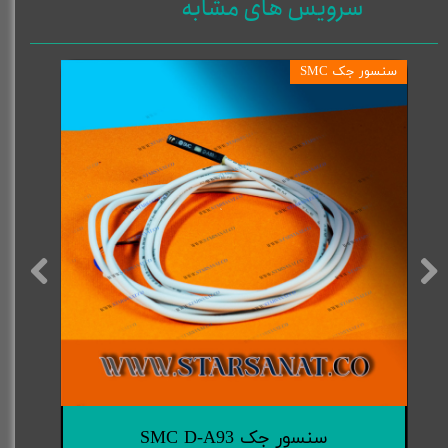
سرویس های مشابه
سنسور جک SMC
سنسور جک SMC D-A93