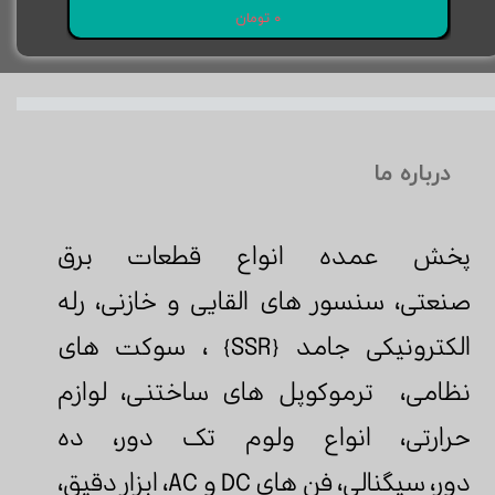
۰ تومان
درباره ما
پخش عمده انواع قطعات برق
صنعتی، سنسور های القایی و خازنی، رله
الکترونیکی جامد {SSR} ، سوکت های
نظامی، ترموکوپل های ساختنی، لوازم
حرارتی، انواع ولوم تک دور، ده
دور، سیگنالی، فن های DC و AC، ابزار دقيق،