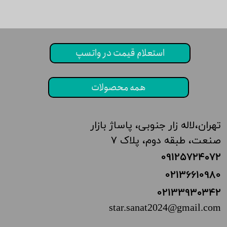
استعلام قیمت در واتسپ
همه محصولات
تهران،‌لاله زار جنوبی، پاساژ بازار
صنعت، طبقه دوم، پلاک ۷
0912۵۷۲۴
۰۷۲
02136610980
02133
۹۳۰۳۴۲
star.sanat2024@gmail.com