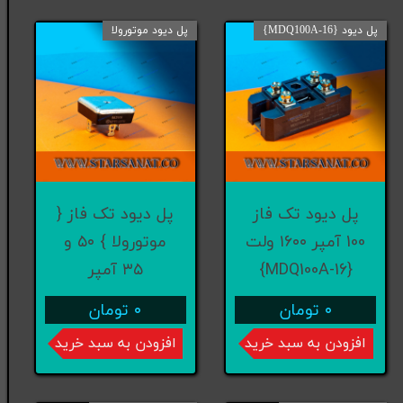
پل دیود {MDQ100A-16}
پل دیود موتورولا
پل دیود تک فاز
پل دیود تک فاز {
100 آمپر ۱۶۰۰ ولت
موتورولا } ۵۰ و
{MDQ100A-16}
۳۵ آمپر
۰ تومان
۰ تومان
افزودن به سبد خرید
افزودن به سبد خرید