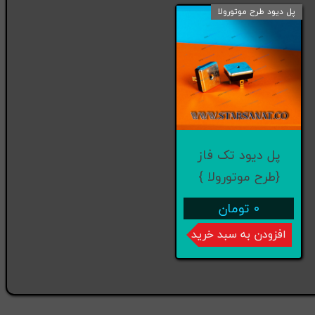
پل دیود طرح موتورولا
پل دیود تک فاز
{طرح موتورولا }
۰ تومان
افزودن به سبد خرید