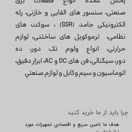
پخش عمده انواع قطعات برق
صنعتی، سنسور های القایی و خازنی، رله
الکترونیکی جامد {SSR} ، سوکت های
نظامی، ترموکوپل های ساختنی، لوازم
حرارتی، انواع ولوم تک دور، ده
دور، سیگنالی، فن های DC و AC، ابزار دقيق،
اتوماسيون و سیم وکابل و لوازم صنعتي
چرا باید از ما خرید کنید
هدف ما تامین سریع و اقتصادی تجهیزات مورد
نیاز شماست.