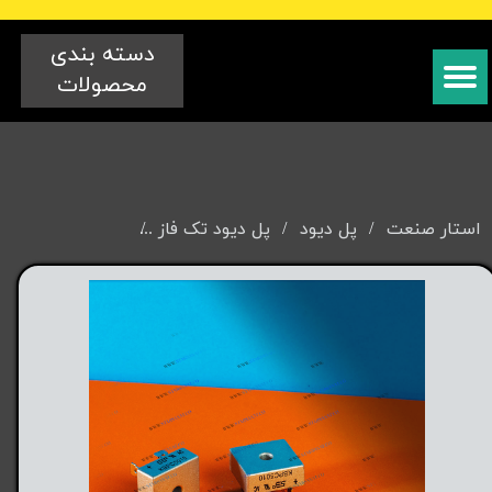
دسته بندی
محصولات
استار صنعت
پل دیود
پل دیود تک فاز
پل دیود تک فاز ۳۵ آمپر {KBPC3510} برند sep