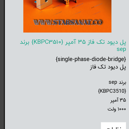
پل دیود تک فاز ۳۵ آمپر {KBPC3510} برند
sep
{single-phase-diode-bridge}
پل دیود تک فاز
برند sep
{KBPC3510}
۳۵ آمپر
۱۰۰۰ ولت