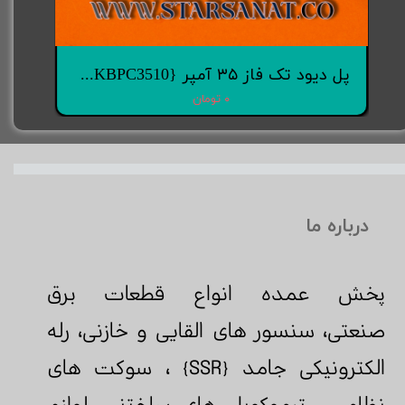
پل دیود تک فاز ۳۵ آمپر {KBPC3510} برند sep
۰ تومان
درباره ما
پخش عمده انواع قطعات برق
صنعتی، سنسور های القایی و خازنی، رله
الکترونیکی جامد {SSR} ، سوکت های