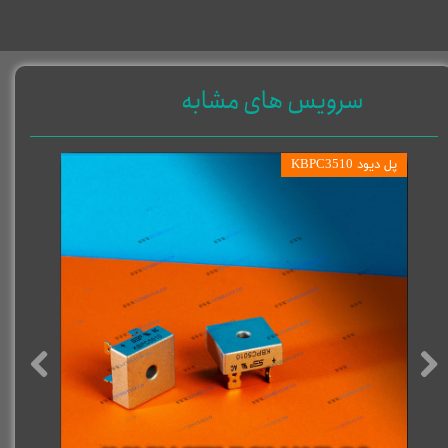
سرویس های مشابه
پل دیود KBPC3510
پل دیود BPC5010